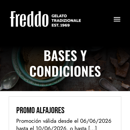
Skip
to
content
Togg
Navi
PRODUCTOS
BASES Y
DÓNDE ESTAMOS
CONDICIONES
NOSOTROS
Promo Alfajores
Promoción válida desde el 06/06/2026
hasta el 10/06/2026, o hasta [...]