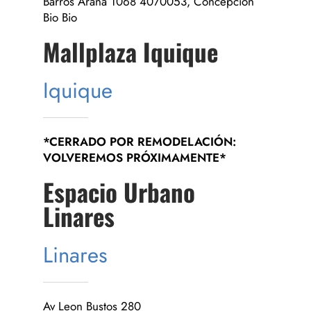
Barros Arana 1068 4070053, Concepcion
Bio Bio
Mallplaza Iquique
Iquique
*CERRADO POR REMODELACIÓN:
VOLVEREMOS PRÓXIMAMENTE*
Espacio Urbano
Linares
Linares
Av Leon Bustos 280