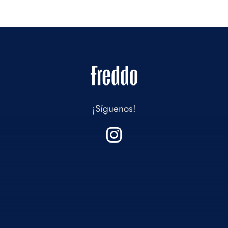
¡Síguenos!