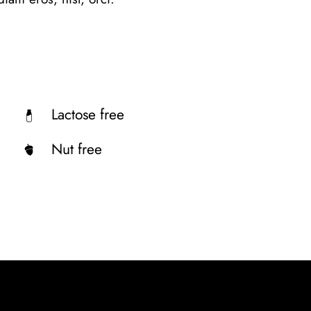
Lactose free
e
Nut free