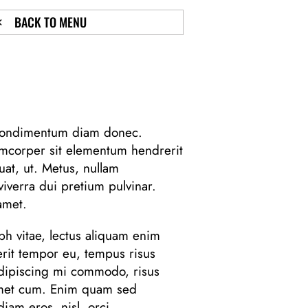
BACK TO MENU
 condimentum diam donec.
mcorper sit elementum hendrerit
uat, ut. Metus, nullam
viverra dui pretium pulvinar.
met.
h vitae, lectus aliquam enim
erit tempor eu, tempus risus
 adipiscing mi commodo, risus
amet cum. Enim quam sed
iam eros, nisl, orci.