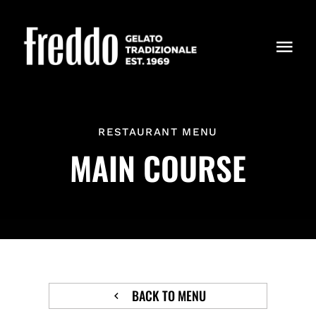
Skip
to
content
Togg
Navi
PRODUCTOS
RESTAURANT MENU
DÓNDE ESTAMOS
MAIN COURSE
NOSOTROS
BACK TO MENU