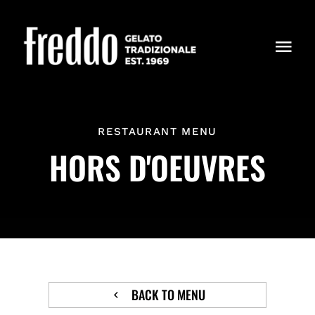
Skip
to
content
Togg
Navi
PRODUCTOS
RESTAURANT MENU
DÓNDE ESTAMOS
HORS D'OEUVRES
NOSOTROS
BACK TO MENU